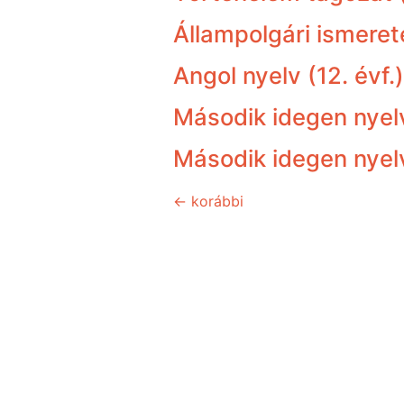
Állampolgári ismerete
Angol nyelv (12. évf.)
Második idegen nyelv
Második idegen nyelv 
←
korábbi