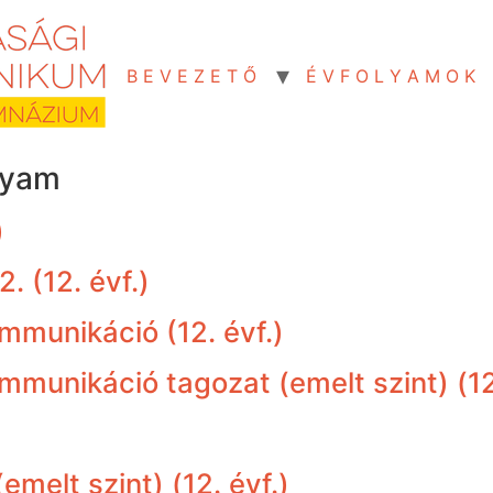
B E V E Z E T Ő
É V F O L Y A M O K
lyam
)
. (12. évf.)
munikáció (12. évf.)
unikáció tagozat (emelt szint) (12.
melt szint) (12. évf.)