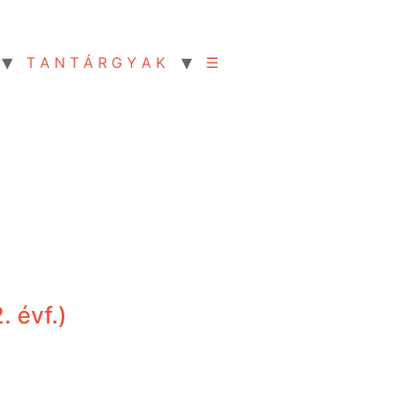
T A N T Á R G Y A K
☰
 évf.)