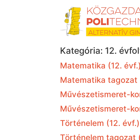
Skip
to
content
Kategória:
12. évfo
Matematika (12. évf.
Matematika tagozat 2
Művészetismeret-kom
Művészetismeret-komm
Történelem (12. évf.)
Történelem tagozat (e