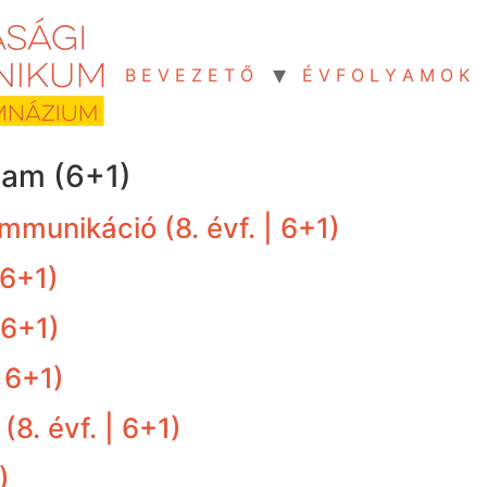
B E V E Z E T Ő
É V F O L Y A M O K
yam (6+1)
munikáció (8. évf. | 6+1)
 6+1)
 6+1)
 6+1)
8. évf. | 6+1)
)