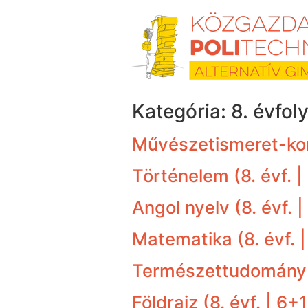
Skip
to
content
Kategória:
8. évfol
Művészetismeret-kom
Történelem (8. évf. |
Angol nyelv (8. évf. |
Matematika (8. évf. |
Természettudomány (
Földrajz (8. évf. | 6+1