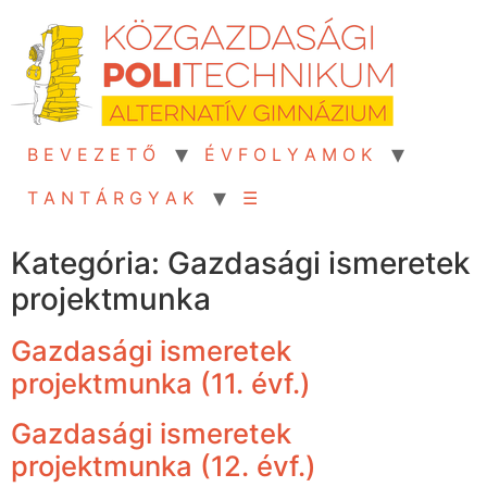
Skip
to
content
B E V E Z E T Ő
É V F O L Y A M O K
T A N T Á R G Y A K
☰
Kategória:
Gazdasági ismeretek
projektmunka
Gazdasági ismeretek
projektmunka (11. évf.)
Gazdasági ismeretek
projektmunka (12. évf.)