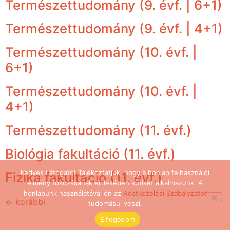
Természettudomány (9. évf. | 6+1)
Természettudomány (9. évf. | 4+1)
Természettudomány (10. évf. |
6+1)
Természettudomány (10. évf. |
4+1)
Természettudomány (11. évf.)
Biológia fakultáció (11. évf.)
Kedves Látogató! Tájékoztatjuk, hogy a honlap felhasználói
Fizika fakultáció (11. évf.)
élmény fokozásának érdekében sütiket alkalmazunk. A
honlapunk használatával ön az
Adatkezelési Szabályzatot
←
korábbi
tudomásul veszi.
Elfogadom