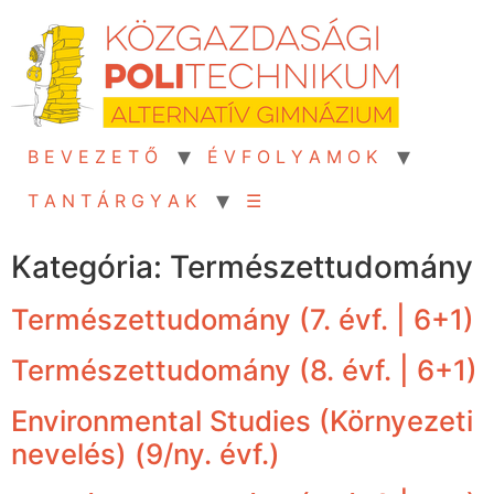
Skip
to
content
B E V E Z E T Ő
É V F O L Y A M O K
T A N T Á R G Y A K
☰
Kategória:
Természettudomány
Természettudomány (7. évf. | 6+1)
Természettudomány (8. évf. | 6+1)
Environmental Studies (Környezeti
nevelés) (9/ny. évf.)