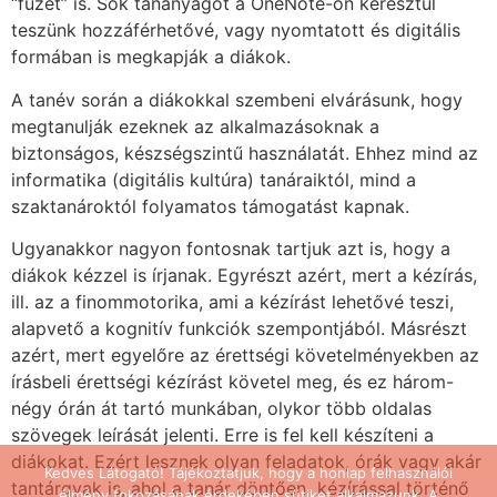
“füzet” is. Sok tananyagot a OneNote-on keresztül
teszünk hozzáférhetővé, vagy nyomtatott és digitális
formában is megkapják a diákok.
A tanév során a diákokkal szembeni elvárásunk, hogy
megtanulják ezeknek az alkalmazásoknak a
biztonságos, készségszintű használatát. Ehhez mind az
informatika (digitális kultúra) tanáraiktól, mind a
szaktanároktól folyamatos támogatást kapnak.
Ugyanakkor nagyon fontosnak tartjuk azt is, hogy a
diákok kézzel is írjanak. Egyrészt azért, mert a kézírás,
ill. az a finommotorika, ami a kézírást lehetővé teszi,
alapvető a kognitív funkciók szempontjából. Másrészt
azért, mert egyelőre az érettségi követelményekben az
írásbeli érettségi kézírást követel meg, és ez három-
négy órán át tartó munkában, olykor több oldalas
szövegek leírását jelenti. Erre is fel kell készíteni a
diákokat. Ezért lesznek olyan feladatok, órák vagy akár
Kedves Látogató! Tájékoztatjuk, hogy a honlap felhasználói
tantárgyak is, ahol a tanár döntően kézírással történő
élmény fokozásának érdekében sütiket alkalmazunk. A