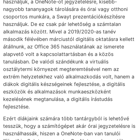
használjuk, a OneNote-ot jegyzetelésre, kisebb-
nagyobb tananyagok tárolására és órai vagy otthoni
csoportos munkára, a Swayt prezentációkészítésre
használjuk. De ez csak pár lehetőség a számtalan
alkalmazás között. Mivel a 2019/2020-as tanév
második félévében márciustól digitális oktatásra kellett
átállnunk, az Office 365 használatának az ismerete
alapvető volt a kapcsolattartásban és a közös
tanulásban. De valódi szándékunk a virtuális
osztálytermi környezet megteremtésével nem az
extrém helyzetekhez való alkalmazkodás volt, hanem a
diákok digitális készségeinek fejlesztése, a digitális
eszközök és alkalmazások munkaeszközként
kezelésének megtanulása, a digitális írástudás
fejlesztése.
Ezért diákjaink számára több tantárgyból is lehetővé
tesszük, hogy a számítógépet akár órai jegyzetelésre is
használhassák, hiszen a OneNote-ban van tanulói