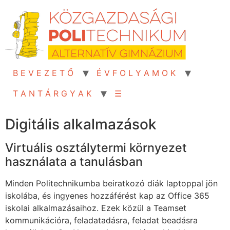
Skip
to
content
B E V E Z E T Ő
É V F O L Y A M O K
T A N T Á R G Y A K
☰
Digitális alkalmazások
Virtuális osztálytermi környezet
használata a tanulásban
Minden Politechnikumba beiratkozó diák laptoppal jön
iskolába, és ingyenes hozzáférést kap az Office 365
iskolai alkalmazásaihoz. Ezek közül a Teamset
kommunikációra, feladatadásra, feladat beadásra