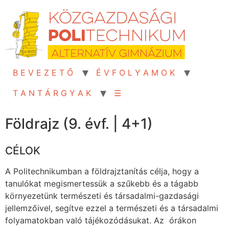
Skip
to
content
B E V E Z E T Ő
É V F O L Y A M O K
T A N T Á R G Y A K
☰
Földrajz (9. évf. | 4+1)
CÉLOK
A Politechnikumban a földrajztanítás célja, hogy a
tanulókat megismertessük a szűkebb és a tágabb
környezetünk természeti és társadalmi-gazdasági
jellemzőivel, segítve ezzel a természeti és a társadalmi
folyamatokban való tájékozódásukat. Az órákon