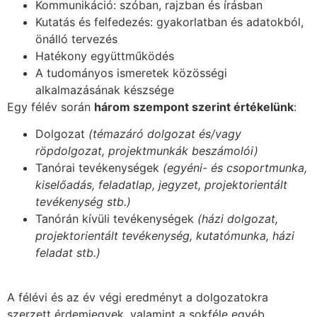
Kommunikáció: szóban, rajzban és írásban
Kutatás és felfedezés: gyakorlatban és adatokból,
önálló tervezés
Hatékony együttműködés
A tudományos ismeretek közösségi
alkalmazásának készsége
Egy félév során
három szempont szerint értékelünk
:
Dolgozat
(témazáró dolgozat és/vagy
röpdolgozat, projektmunkák beszámolói)
Tanórai tevékenységek
(egyéni- és csoportmunka,
kiselőadás, feladatlap, jegyzet, projektorientált
tevékenység stb.)
Tanórán kívüli tevékenységek
(házi dolgozat,
projektorientált tevékenység, kutatómunka, házi
feladat stb.)
A félévi és az év végi eredményt a dolgozatokra
szerzett érdemjegyek, valamint a sokféle egyéb