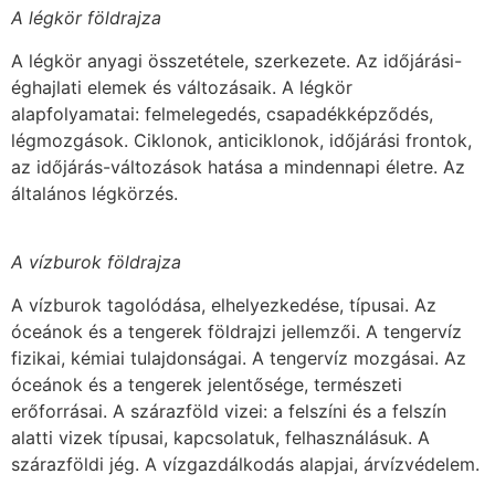
A légkör földrajza
A légkör anyagi összetétele, szerkezete. Az időjárási-
éghajlati elemek és változásaik. A légkör
alapfolyamatai: felmelegedés, csapadékképződés,
légmozgások. Ciklonok, anticiklonok, időjárási frontok,
az időjárás-változások hatása a mindennapi életre. Az
általános légkörzés.
A vízburok földrajza
A vízburok tagolódása, elhelyezkedése, típusai. Az
óceánok és a tengerek földrajzi jellemzői. A tengervíz
fizikai, kémiai tulajdonságai. A tengervíz mozgásai. Az
óceánok és a tengerek jelentősége, természeti
erőforrásai. A szárazföld vizei: a felszíni és a felszín
alatti vizek típusai, kapcsolatuk, felhasználásuk. A
szárazföldi jég. A vízgazdálkodás alapjai, árvízvédelem.