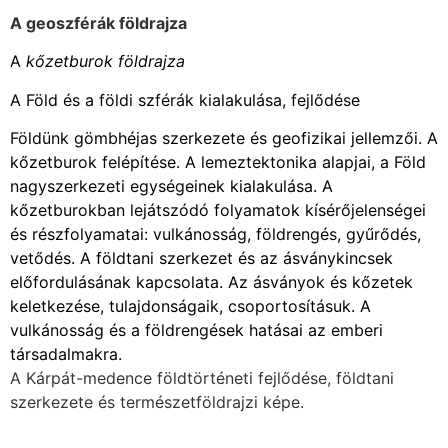
A geoszférák földrajza
A
kőzetburok földrajza
A Föld és a földi szférák kialakulása, fejlődése
Földünk gömbhéjas szerkezete és geofizikai jellemzői. A
kőzetburok felépítése. A lemeztektonika alapjai, a Föld
nagyszerkezeti egységeinek kialakulása. A
kőzetburokban lejátszódó folyamatok kísérőjelenségei
és részfolyamatai: vulkánosság, földrengés, gyűrődés,
vetődés. A földtani szerkezet és az ásványkincsek
előfordulásának kapcsolata. Az ásványok és kőzetek
keletkezése, tulajdonságaik, csoportosításuk. A
vulkánosság és a földrengések hatásai az emberi
társadalmakra.
A Kárpát-medence földtörténeti fejlődése, földtani
szerkezete és természetföldrajzi képe.