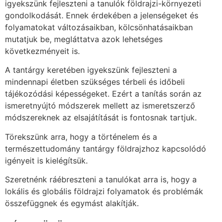
igyekszünk fejleszteni a tanulók földrajzi-környezeti
gondolkodását. Ennek érdekében a jelenségeket és
folyamatokat változásaikban, kölcsönhatásaikban
mutatjuk be, megláttatva azok lehetséges
következményeit is.
A tantárgy keretében igyekszünk fejleszteni a
mindennapi életben szükséges térbeli és időbeli
tájékozódási képességeket. Ezért a tanítás során az
ismeretnyújtó módszerek mellett az ismeretszerző
módszereknek az elsajátítását is fontosnak tartjuk.
Törekszünk arra, hogy a történelem és a
természettudomány tantárgy földrajzhoz kapcsolódó
igényeit is kielégítsük.
Szeretnénk ráébreszteni a tanulókat arra is, hogy a
lokális és globális földrajzi folyamatok és problémák
összefüggnek és egymást alakítják.