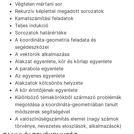
Végtelen mértani sor
Rekurzív képlettel megadott sorozatok
Kamatszámítási feladatok
Teljes indukció
Sorozatok határértéke
A koordináta-geometria feladata és
segédeszközei
A vektorok alkalmazása
Alakzat egyenlete, kör és körlap egyenlete
A parabola egyenlete
Az egyenes egyenlete
Alakzatok kölcsönös helyzete
A kör érintőjének egyenlete
Különböző témakörökből származó problémák
megoldása a koordináta-geometriában tanult
módszerek segítségével
A
valószínűségszámítás
elemei (nagy számok
törvénye, nevezetes eloszlások, alkalmazások)