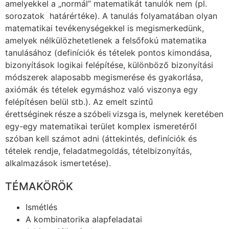
amelyekkel a „normál” matematikát tanulók nem (pl.
sorozatok határértéke). A tanulás folyamatában olyan
matematikai tevékenységekkel is megismerkedünk,
amelyek nélkülözhetetlenek a felsőfokú matematika
tanulásához (definíciók és tételek pontos kimondása,
bizonyítások logikai felépítése, különböző bizonyítási
módszerek alaposabb megismerése és gyakorlása,
axiómák és tételek egymáshoz való viszonya egy
felépítésen belül stb.). Az emelt szintű
érettséginek része a szóbeli vizsga is, melynek keretében
egy-egy matematikai terület komplex ismeretéről
szóban kell számot adni (áttekintés, definíciók és
tételek rendje, feladatmegoldás, tételbizonyítás,
alkalmazások ismertetése).
TÉMAKÖRÖK
Ismétlés
A kombinatorika alapfeladatai