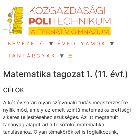
Skip
to
content
B E V E Z E T Ő
É V F O L Y A M O K
T A N T Á R G Y A K
☰
Matematika tagozat 1. (11. évf.)
CÉLOK
A két év során olyan színvonalú tudás megszerzésére
nyílik mód, amely az emelt szintű matematika érettségi
sikeres teljesítéséhez szükséges. Az itt megtanult
tananyag alapot ad a felsőfokú matematika
tanulásához. Olyan témakörökkel is foglalkozunk,