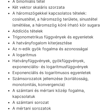
A binomiális tétel
Két vektor skaláris szorzata
A háromszögekkel kapcsolatos tételek:
cosinustétel, a háromszög területe, sinustétel
ismétlése, a háromszög köré írható kör sugara
Addíciós tételek
Trigonometrikus függvények és egyenletek
A hatványfogalom kiterjesztése
Az n-edik gyök fogalma és azonosságai
A logaritmus
Hatványfüggvények, gyökfüggvények,
exponenciális- és logaritmusfüggvények
Exponenciális és logaritmusos egyenletek
Számsorozatok jellemzése (korlátosság,
monotonitás, konvergencia)
A számtani és mértani közép fogalma,
kapcsolatuk
A számtani sorozat
A mértani sorozatok