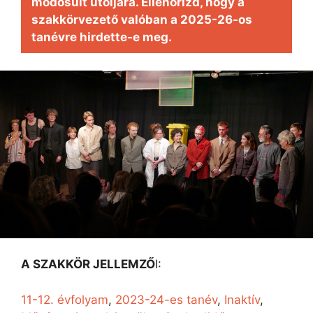
módosult utoljára. Ellenőrizd, hogy a
szakkörvezető valóban a 2025-26-os
tanévre hirdette-e meg.
A SZAKKÖR JELLEMZŐ
I:
11-12. évfolyam
, 
2023-24-es tanév
, 
Inaktív
, 