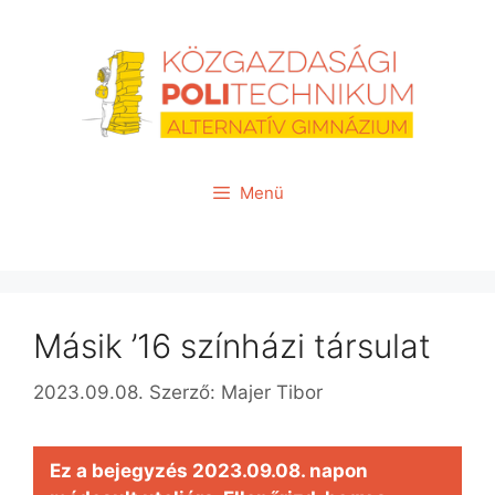
Kilépés
a
tartalomba
Menü
Másik ’16 színházi társulat
2023.09.08.
Szerző:
Majer Tibor
Ez a bejegyzés 2023.09.08. napon