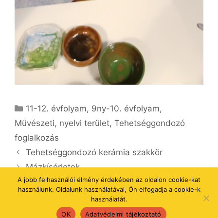
Kategória
11-12. évfolyam
,
9ny-10. évfolyam
,
Művészeti, nyelvi terület
,
Tehetséggondozó
foglalkozás
Tehetséggondozó kerámia szakkör
Mázkísérletek
A jobb felhasználói élmény érdekében az oldalon cookie-kat
használunk. Oldalunk használatával, Ön elfogadja a cookie-k
használatát.
© 2026 Szakkörök
• Készült
GeneratePress
OK
Adatvédelmi tájékoztató