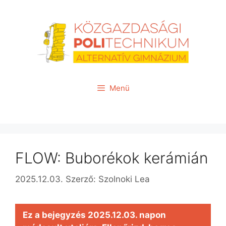
Kilépés
a
tartalomba
Menü
FLOW: Buborékok kerámián
2025.12.03.
Szerző:
Szolnoki Lea
Ez a bejegyzés 2025.12.03. napon