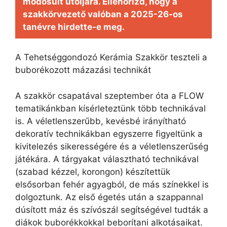
módosult utoljára. Ellenőrizd, hogy a
szakkörvezető valóban a 2025-26-os
tanévre hirdette-e meg.
A Tehetséggondozó Kerámia Szakkör teszteli a
buborékozott mázazási technikát
A szakkör csapatával szeptember óta a FLOW
tematikánkban kísérleteztünk több technikával
is. A véletlenszerűbb, kevésbé irányítható
dekoratív technikákban egyszerre figyeltünk a
kivitelezés sikerességére és a véletlenszerűség
játékára. A tárgyakat választható technikával
(szabad kézzel, korongon) készítettük
elsősorban fehér agyagból, de más színekkel is
dolgoztunk. Az első égetés után a szappannal
dúsított máz és szívószál segítségével tudták a
diákok buborékkokkal beborítani alkotásaikat.