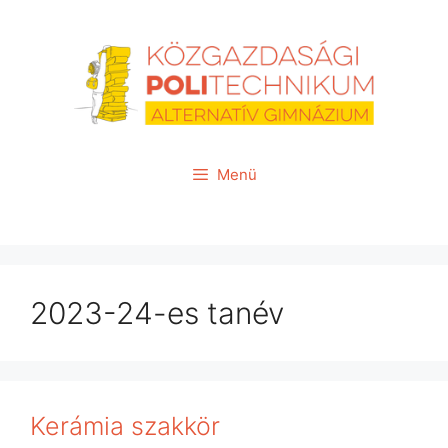
Kilépés
a
tartalomba
Menü
2023-24-es tanév
Kerámia szakkör