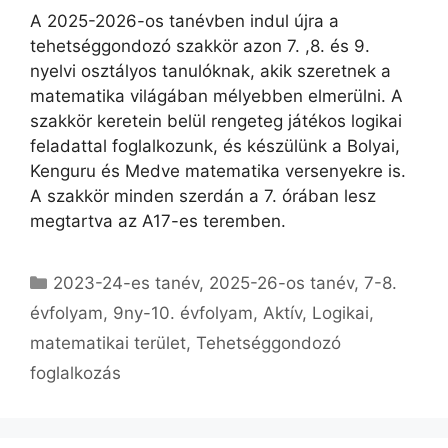
A 2025-2026-os tanévben indul újra a
tehetséggondozó szakkör azon 7. ,8. és 9.
nyelvi osztályos tanulóknak, akik szeretnek a
matematika világában mélyebben elmerülni. A
szakkör keretein belül rengeteg játékos logikai
feladattal foglalkozunk, és készülünk a Bolyai,
Kenguru és Medve matematika versenyekre is.
A szakkör minden szerdán a 7. órában lesz
megtartva az A17-es teremben.
Kategória
2023-24-es tanév
,
2025-26-os tanév
,
7-8.
évfolyam
,
9ny-10. évfolyam
,
Aktív
,
Logikai,
matematikai terület
,
Tehetséggondozó
foglalkozás