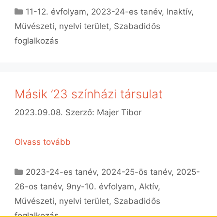
Kategória
11-12. évfolyam
,
2023-24-es tanév
,
Inaktív
,
Művészeti, nyelvi terület
,
Szabadidős
foglalkozás
Másik ’23 színházi társulat
2023.09.08.
Szerző:
Majer Tibor
Olvass tovább
Kategória
2023-24-es tanév
,
2024-25-ös tanév
,
2025-
26-os tanév
,
9ny-10. évfolyam
,
Aktív
,
Művészeti, nyelvi terület
,
Szabadidős
foglalkozás