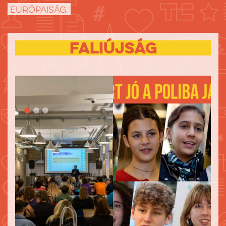
európaiság.
fali
újság