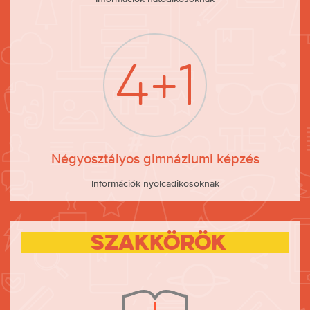
4+1
Négyosztályos gimnáziumi képzés
Információk nyolcadikosoknak
szakkörök