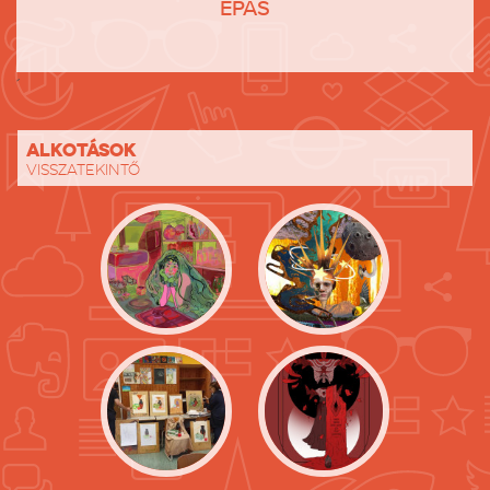
EPAS
´
Alkotások
visszatekintő