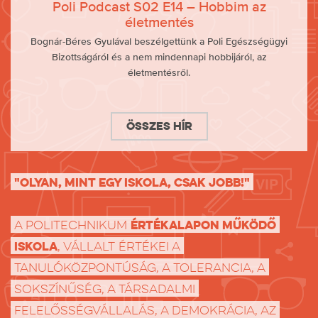
Poli Podcast S02 E14 – Hobbim az
életmentés
Bognár-Béres Gyulával beszélgettünk a Poli Egészségügyi
Bizottságáról és a nem mindennapi hobbijáról, az
életmentésről.
Összes hír
"Olyan, mint egy iskola, csak jobb!"
értékalapon működő
A Politechnikum
iskola
, vállalt értékei a
tanulóközpontúság, a tolerancia, a
sokszínűség, a társadalmi
felelősségvállalás, a demokrácia, az