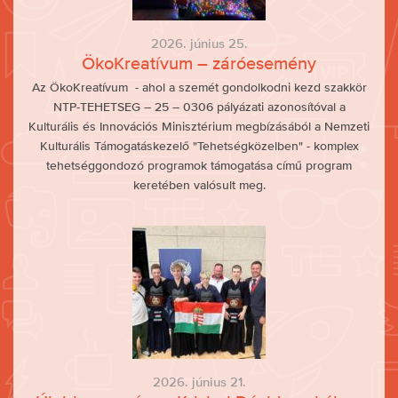
2026. június 25.
ÖkoKreatívum – záróesemény
Az ÖkoKreatívum - ahol a szemét gondolkodni kezd szakkör
NTP-TEHETSEG – 25 – 0306 pályázati azonosítóval a
Kulturális és Innovációs Minisztérium megbízásából a Nemzeti
Kulturális Támogatáskezelő "Tehetségközelben" - komplex
tehetséggondozó programok támogatása című program
keretében valósult meg.
2026. június 21.