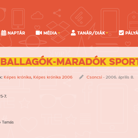
Naptár
Média
Tanár/Diák
Pály
Ballagók-maradók sport
k:
Képes krónika
,
Képes krónika 2006
Csoncsi
- 2006. április 8.
5-7.
ó Tamás