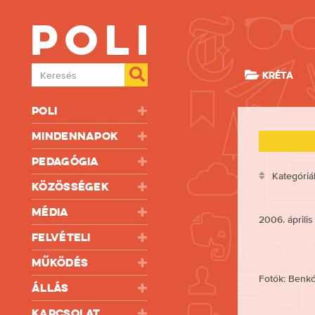
Poli
Keresés
KRÉTA
Poli
Mindennapok
Pedagógia
Kategóriá
Közösségek
Média
2006. április 
Felvételi
Működés
Fotók: Benk
Állás
Kapcsolat