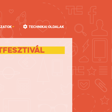
ázatok
Technikai oldalak
fesztivál