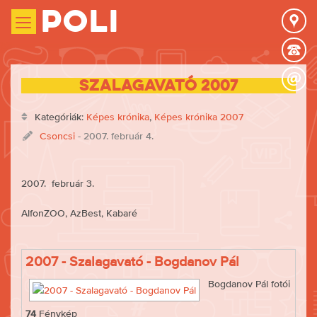
Poli
Szalagavató 2007
Kategóriák:
Képes krónika
,
Képes krónika 2007
Csoncsi
- 2007. február 4.
2007. február 3.
AlfonZOO, AzBest, Kabaré
2007 - Szalagavató - Bogdanov Pál
Bogdanov Pál fotói
74
Fénykép