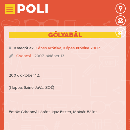
Poli
Gólyabál
Kategóriák:
Képes krónika
,
Képes krónika 2007
Csoncsi
- 2007. október 13.
2007. október 12.
(Hoppá, Színe-JáVa, ZOÉ)
Fotók: Gárdonyi Lóránt, Igaz Eszter, Molnár Bálint