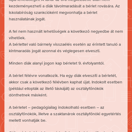
kezdeményezheti a diák távolmaradását a bérlet rovására. Az
Iskolabíróság szankcióként megvonhatja a bérlet
használatának jogát.
A fel nem használt lehetőségek a következő negyedbe át nem
vihetőek.
A bérlettel való bármely visszaélés esetén az érintett tanuló a
kintmaradás jogát azonnal és véglegesen elveszti.
Minden diák alanyi jogon kap bérletet 9. évfolyamtól.
A bérlet félévre vonatkozik. Ha egy diák elveszíti a bérletét,
akkor csak a következő félévben kaphat újat. Indokolt esetben
(például ellopták az illető táskáját) az osztályfőnökök
dönthetnek másként.
A bérletet – pedagógiailag indokolható esetben – az
osztályfőnökök, illetve a szaktanárok osztályfőnöki egyetértés
mellett vonhatják be.