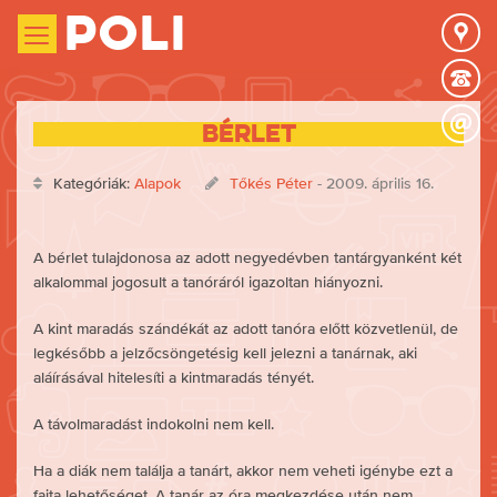
Poli
Bérlet
Kategóriák:
Alapok
Tőkés Péter
- 2009. április 16.
A bérlet tulajdonosa az adott negyedévben tantárgyanként két
alkalommal jogosult a tanóráról igazoltan hiányozni.
A kint maradás szándékát az adott tanóra előtt közvetlenül, de
legkésőbb a jelzőcsöngetésig kell jelezni a tanárnak, aki
aláírásával hitelesíti a kintmaradás tényét.
A távolmaradást indokolni nem kell.
Ha a diák nem találja a tanárt, akkor nem veheti igénybe ezt a
fajta lehetőséget. A tanár az óra megkezdése után nem