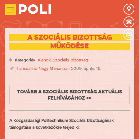
Poli
A Szociális Bizottság
működése
Kategóriák:
Alapok
,
Szociális Bizottság
Fancsaliné Nagy Marianna
- 2009. április 16.
Tovább a Szociális Bizottság aktuális
felhívásához >>
A Közgazdasági Politechnikum Szociális Bizottságának
támogatása a következőkre terjed ki: