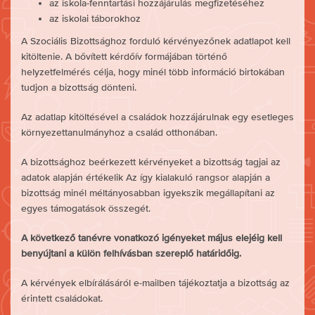
az iskola-fenntartási hozzájárulás megfizetéséhez
az iskolai táborokhoz
A Szociális Bizottsághoz forduló kérvényezőnek adatlapot kell
kitöltenie. A bővített kérdőív formájában történő
helyzetfelmérés célja, hogy minél több információ birtokában
tudjon a bizottság dönteni.
Az adatlap kitöltésével a családok hozzájárulnak egy esetleges
környezettanulmányhoz a család otthonában.
A bizottsághoz beérkezett kérvényeket a bizottság tagjai az
adatok alapján értékelik Az így kialakuló rangsor alapján a
bizottság minél méltányosabban igyekszik megállapítani az
egyes támogatások összegét.
A következő tanévre vonatkozó igényeket május elejéig kell
benyújtani a külön felhívásban szereplő határidőig.
A kérvények elbírálásáról e-mailben tájékoztatja a bizottság az
érintett családokat.