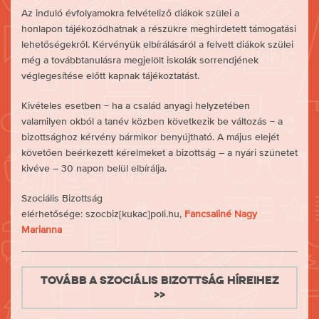
Az induló évfolyamokra felvételiző diákok szülei a
honlapon tájékozódhatnak a részükre meghirdetett támogatási
lehetőségekről. Kérvényük elbírálásáról a felvett diákok szülei
még a továbbtanulásra megjelölt iskolák sorrendjének
véglegesítése előtt kapnak tájékoztatást.
Kivételes esetben − ha a család anyagi helyzetében
valamilyen okból a tanév közben következik be változás − a
bizottsághoz kérvény bármikor benyújtható. A május elejét
követően beérkezett kérelmeket a bizottság – a nyári szünetet
kivéve – 30 napon belül elbírálja.
Szociális Bizottság
elérhetősége: szocbiz[kukac]poli.hu,
Fancsaliné Nagy
Marianna
Tovább a Szociális Bizottság híreihez
>>