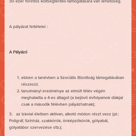
30 ezer forintos költségtérítés-támogatására van lehetőség.
A pályázat feltételei :
A Pályázó
ebben a tanévben a Szociális Bizottság támogatásában
részesül;
tanulmányi eredménye az elmúlt félév végén
meghaladta a 4-es átlagot (a bejövő évfolyamok diákjai
csak a második félévben pályázhatnak);
3. az iskolai életben aktívan, alkotó módon részt vesz (pl.:
Poligráf, Színház, szakkörök, önképzőkörök, gólyabál,
gólyatábor szervezése stb.);