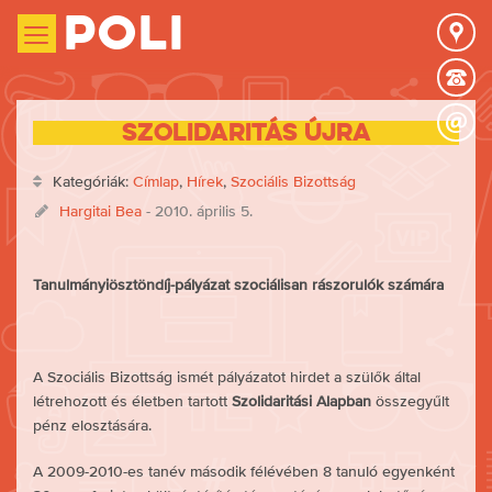
Poli
Szolidaritás újra
Kategóriák:
Címlap
,
Hírek
,
Szociális Bizottság
Hargitai Bea
- 2010. április 5.
Tanulmányiösztöndíj-pályázat szociálisan rászorulók számára
A Szociális Bizottság ismét pályázatot hirdet a szülők által
létrehozott és életben tartott
Szolidaritási Alapban
összegyűlt
pénz elosztására.
A 2009-2010-es tanév második félévében 8 tanuló egyenként