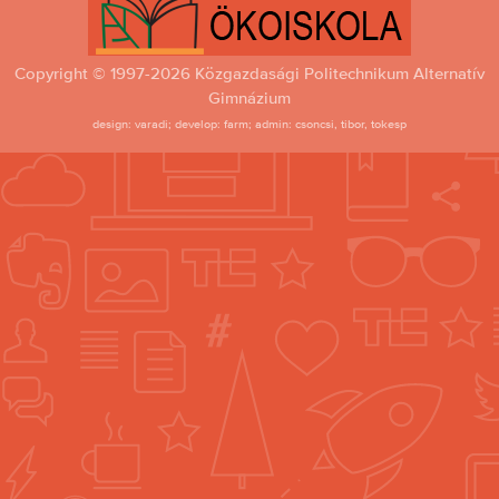
Copyright © 1997-2026 Közgazdasági Politechnikum Alternatív
Gimnázium
design: varadi; develop: farm; admin: csoncsi, tibor, tokesp