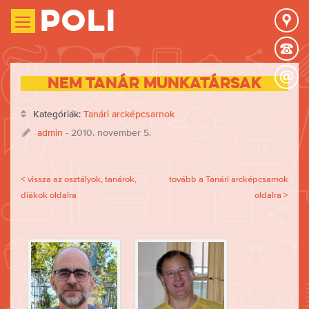
Poli
Nem tanár munkatársak
Kategóriák:
Tanári arcképcsarnok
admin
- 2010. november 5.
< vissza az osztályok, tanárok,
tovább a Tanári arcképcsarnok
diákok oldalra
oldalra >