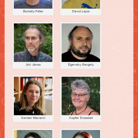
Borbély Péter
Dávid Lajos
Jóri János
Egerváry Gergely
Kender Mariann
Kopfer Erzsebet