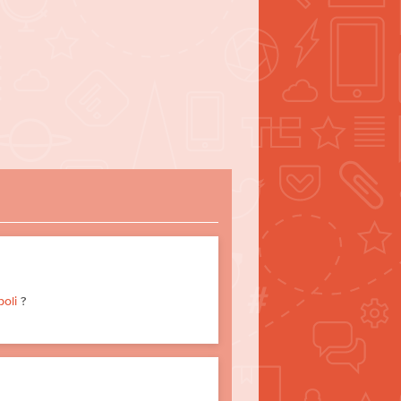
poli
?