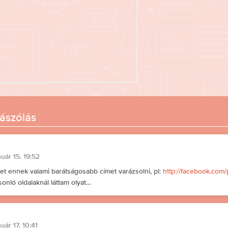
ászólás
nuár 15. 19:52
et ennek valami barátságosabb címet varázsolni, pl:
http://facebook.com/
onló oldalaknál láttam olyat…
nuár 17. 10:41