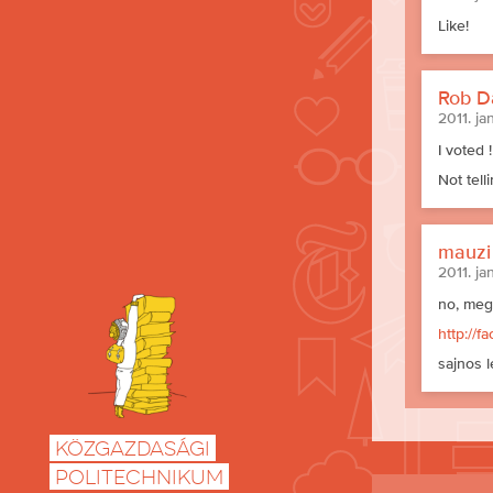
Like!
Rob D
2011. ja
I voted !
Not tell
mauzi
2011. ja
no, meg
http://
sajnos l
Közgazdasági
Politechnikum