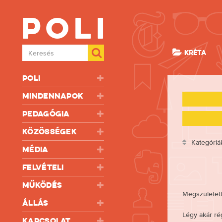
Poli
Keresés
KRÉTA
Poli
Mindennapok
Pedagógia
Közösségek
Kategóriá
Média
Felvételi
Működés
Megszületett
Állás
Légy akár rég
Kapcsolat