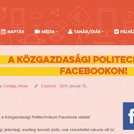
Naptár
Média
Tanár/Diák
Pályá
A Közgazdasági Politec
Facebookon!
k:
Címlap
,
Hírek
Csoncsi
- 2011. január 15.
 a Közgazdasági Politechnikum Facebook oldala!
i, jelenlegi, esetleg leendő polis, sok szeretettel várunk ott is!