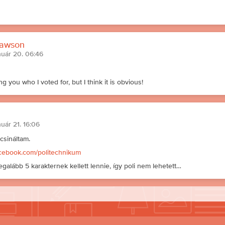
awson
nuár 20. 06:46
ing you who I voted for, but I think it is obvious!
nuár 21. 16:06
csináltam.
facebook.com/politechnikum
egalább 5 karakternek kellett lennie, így poli nem lehetett…