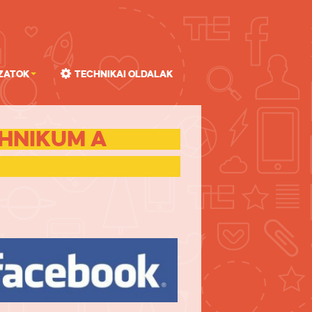
zatok
Technikai oldalak
hnikum a