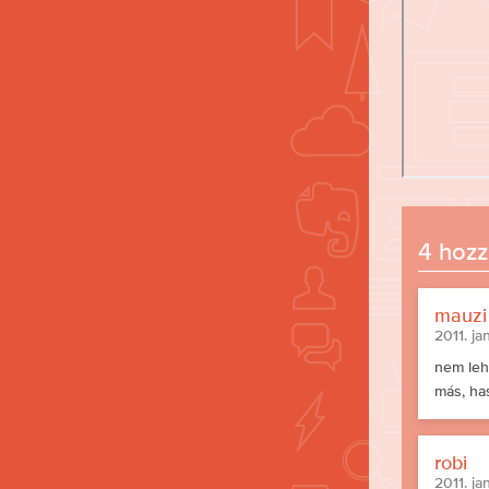
4 hozz
mauzi
2011. ja
nem leh
más, has
robi
2011. ja