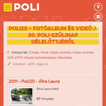
Poli
Poli20 – Fotóalbum és videó a
20. Poli-szülinap
délelőttjéről
Kategóriák:
Címlap
,
Hírek
,
Képes krónika
,
Képes krónika
2011
,
KPTV Híradó különkiadások
,
Videótéka
Csoncsi
- 2011. május 8.
2011 - Poli20 - Áfra Laura
Áfra Laura fotói
47
Fénykép