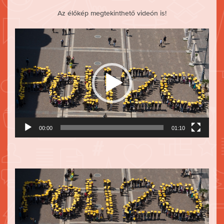
Az élőkép megtekinthető videón is!
Videólejátszó
00:00
01:10