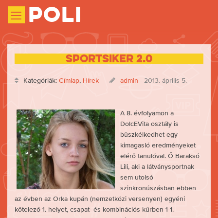
Poli
Sportsiker 2.0
Kategóriák:
Címlap
,
Hírek
admin
- 2013. április 5.
A 8. évfolyamon a
DolcEVita osztály is
büszkélkedhet egy
kimagasló eredményeket
elérő tanulóval. Ő Baraksó
Lili, aki a látványsportnak
sem utolsó
szinkronúszásban ebben
az évben az Orka kupán (nemzetközi versenyen) egyéni
kötelező 1. helyet, csapat- és kombinációs kűrben 1-1.