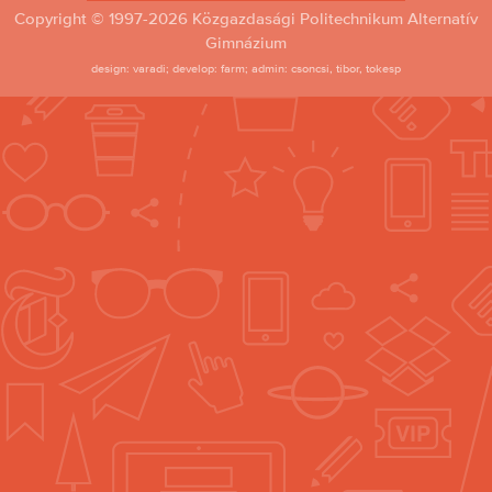
Copyright © 1997-2026 Közgazdasági Politechnikum Alternatív
Gimnázium
design: varadi; develop: farm; admin: csoncsi, tibor, tokesp