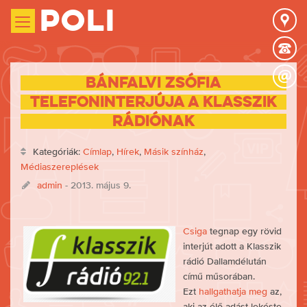
Poli
Bánfalvi Zsófia
telefoninterjúja a Klasszik
rádiónak
Kategóriák:
Címlap
,
Hírek
,
Másik színház
,
Médiaszereplések
admin
- 2013. május 9.
Csiga
tegnap egy rövid
interjút adott a Klasszik
rádió Dallamdélután
című műsorában.
Ezt
hallgathatja meg
az,
aki az élő adást lekéste.