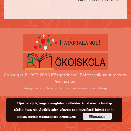
Copyright © 1997-2026 Közgazdasági Politechnikum Alternatív
Gimnázium
design: varadi; develop: farm; admin: csoncsi, tibor, tokesp
Tájékoztatjuk, hogy a megfelelő működés érdekében a honlap
sütiket használ. A sütik útján végzett adatkezelésről bővebben itt
Elfogadom
tájékozódhat:
Adatkezelési Szabályzat