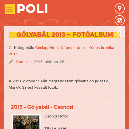
Poli
Gólyabál 2013 – fotóalbum
Kategóriák:
Címlap
,
Hírek
,
Képes krónika
,
Képes krónika
2013
Csoncsi
- 2013. október 28.
A 2013. október 18-án megrendezett gólyabálon (Maszk,
MárkA, Sz-es) készült fotók.
2013 - Gólyabál - Csoncsi
Csoncsi fotói
120
Fénykép