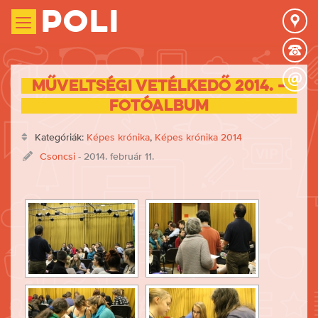
Poli
Műveltségi vetélkedő 2014. –
fotóalbum
Kategóriák:
Képes krónika
,
Képes krónika 2014
Csoncsi
- 2014. február 11.