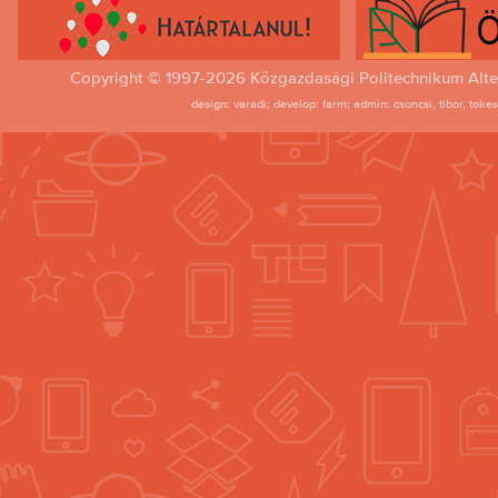
Copyright © 1997-2026 Közgazdasági Politechnikum Alte
design: varadi; develop: farm; admin: csoncsi, tibor, toke