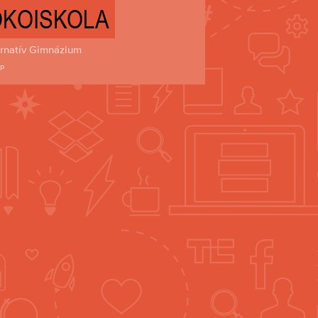
rnatív Gimnázium
sp