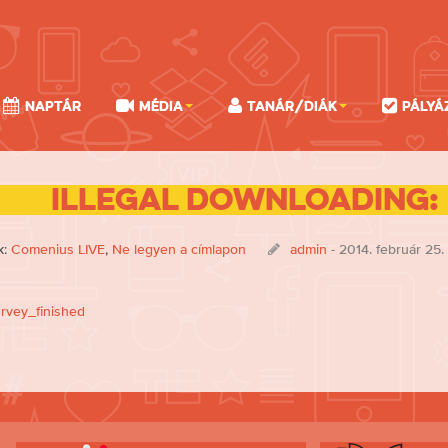
Naptár
Média
Tanár/Diák
Pályá
Illegal downloading:
k:
Comenius LIVE
,
Ne legyen a címlapon
admin
- 2014. február 25.
rvey_finished