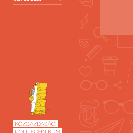
Közgazdasági
Politechnikum