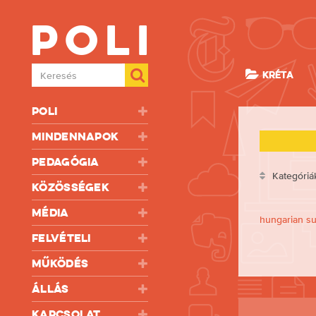
Poli
Keresés
KRÉTA
Poli
Mindennapok
Pedagógia
Kategóriá
Közösségek
Média
hungarian su
Felvételi
Működés
Állás
Kapcsolat