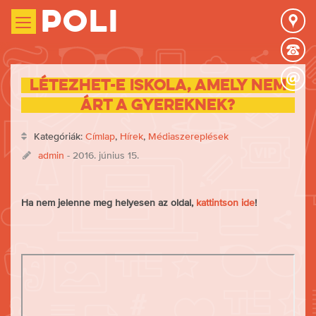
Poli
Létezhet-e iskola, amely nem
árt a gyereknek?
Kategóriák:
Címlap
,
Hírek
,
Médiaszereplések
admin
- 2016. június 15.
Ha nem jelenne meg helyesen az oldal,
kattintson ide
!