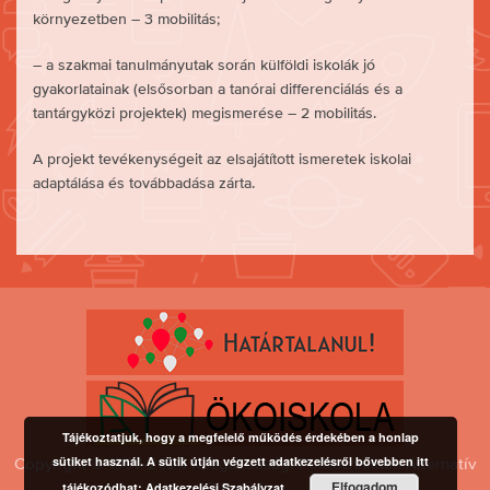
környezetben – 3 mobilitás;
– a szakmai tanulmányutak során külföldi iskolák jó
gyakorlatainak (elsősorban a tanórai differenciálás és a
tantárgyközi projektek) megismerése – 2 mobilitás.
A projekt tevékenységeit az elsajátított ismeretek iskolai
adaptálása és továbbadása zárta.
Tájékoztatjuk, hogy a megfelelő működés érdekében a honlap
sütiket használ. A sütik útján végzett adatkezelésről bővebben itt
Copyright © 1997-2026 Közgazdasági Politechnikum Alternatív
Elfogadom
Gimnázium
tájékozódhat:
Adatkezelési Szabályzat