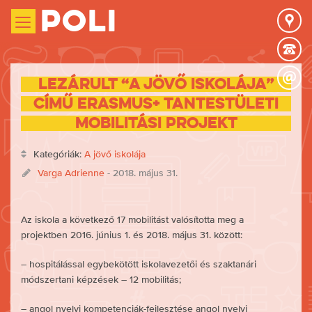
Poli
Lezárult “A jövő iskolája”
című Erasmus+ tantestületi
mobilitási projekt
Kategóriák:
A jövő iskolája
Varga Adrienne
- 2018. május 31.
Az iskola a következő 17 mobilitást valósította meg a
projektben 2016. június 1. és 2018. május 31. között:
– hospitálással egybekötött iskolavezetői és szaktanári
módszertani képzések – 12 mobilitás;
– angol nyelvi kompetenciák-fejlesztése angol nyelvi