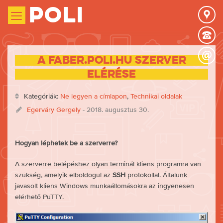
Poli
A faber.poli.hu szerver
elérése
Kategóriák:
Ne legyen a címlapon
,
Technikai oldalak
Egerváry Gergely
- 2018. augusztus 30.
Hogyan léphetek be a szerverre?
A szerverre belépéshez olyan terminál kliens programra van
szükség, amelyik elboldogul az
SSH
protokollal. Általunk
javasolt kliens Windows munkaállomásokra az ingyenesen
elérhető PuTTY.