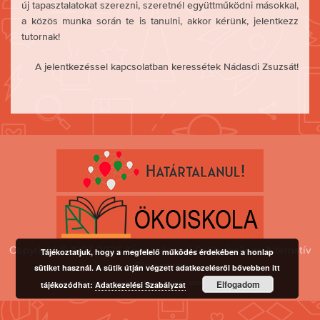
új tapasztalatokat szerezni, szeretnél együttműködni másokkal,
a közös munka során te is tanulni, akkor kérünk, jelentkezz
tutornak!
A jelentkezéssel kapcsolatban keressétek Nádasdi Zsuzsát!
Copyright © 1997-2026 Közgazdasági Politechnikum Alternatív
Tájékoztatjuk, hogy a megfelelő működés érdekében a honlap
Gimnázium
sütiket használ. A sütik útján végzett adatkezelésről bővebben itt
design: varadi; develop: farm; admin: csoncsi, tibor, tokesp
Elfogadom
tájékozódhat:
Adatkezelési Szabályzat