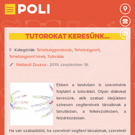
Poli
Tutorokat keresünk…
Kategóriák:
Tehetséggondozás
,
Tehetségpont
,
Tehetségpont hírek
,
Tutorálás
Nádasdi Zsuzsa
- 2019. szeptember 18.
Ebben a tanévben is szeretnénk
folytatni a tutorálást. Olyan diákokat
keresünk, akik szabad idejükben
szívesen segítenének társaiknak a
tanulásban, a felkészülésben, a
felzárkózásban.
Ha van szabadidőd, ha szeretnél segíteni társaidnak, szeretnél