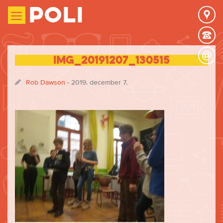
Poli
IMG_20191207_130515
Rob Dawson
- 2019. december 7.