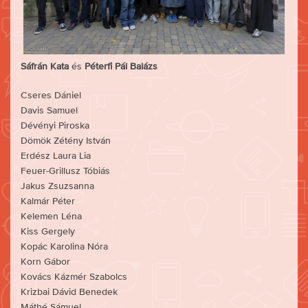
Sáfrán Kata
és
Péterfi Pál Balázs
Cseres Dániel
Davis Samuel
Dévényi Piroska
Dömök Zétény István
Erdész Laura Lia
Feuer-Grillusz Tóbiás
Jakus Zsuzsanna
Kalmár Péter
Kelemen Léna
Kiss Gergely
Kopác Karolina Nóra
Korn Gábor
Kovács Kázmér Szabolcs
Krizbai Dávid Benedek
Máthé Sámuel