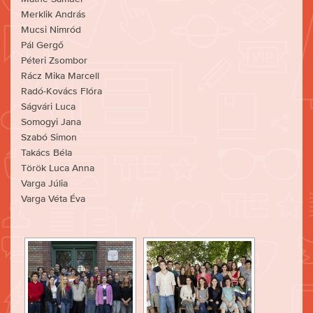
Merklik András
Mucsi Nimród
Pál Gergő
Péteri Zsombor
Rácz Mika Marcell
Radó-Kovács Flóra
Ságvári Luca
Somogyi Jana
Szabó Simon
Takács Béla
Török Luca Anna
Varga Júlia
Varga Véta Éva