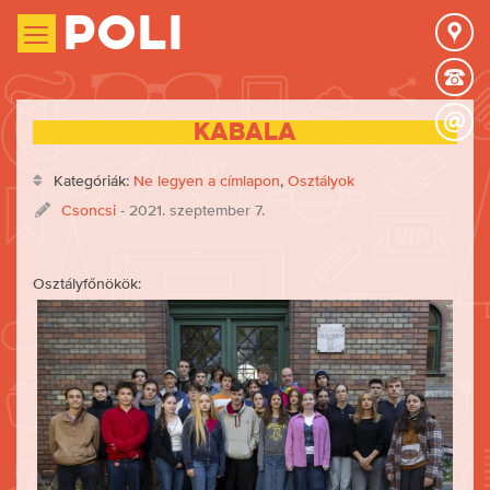
Poli
Kabala
Kategóriák:
Ne legyen a címlapon
,
Osztályok
Csoncsi
- 2021. szeptember 7.
Osztályfőnökök: