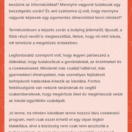
kezdünk az információkkal? Mennyire vagyunk tudatosak egy
beszélgetés során? És ami számomra új volt, hogy mennyire
vagyunk képesek egy egomentes dimenzióból tenni mindezt?
Természetesen a képzés során a bullying jellemzőit, típusait, a
főbb részt vevőit is megbeszéltük, illetve, hogy mi mint iskola,
mit tehetünk a megelőzés érdekében.
Legfontosabb szempont volt, hogy legyen párbeszéd a
diákokkal, hogy tudatosítsuk a gondolatokat, az érzelmeket és
a cselekvéseket. Mindenki más családi háttérrel, más
gyermekkori élményekkel, más személyes fejlődését
befolyásoló hatásokkal érkezik az iskolába. Fontos
felelősségünk van nekünk tanároknak és segítő
szakembereknek, hogy megértsük őket és megértessük velük
az iskolai együttélés szabályait.
Jó lenne, ha minden iskolában lenne hosszú távú cselekvési
program, mert csak ezzel érhető el egy olyan légkör
kialakítása, ahol a közösség nem csak nem asszisztál a