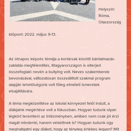
Helyszín:
Róma,
Olaszország
Időpont: 2022. május 9-13.
Az ötnapos képzés témája a kortársak közötti bántalmazás-
zaklatás-megfélemlítés, Magyarországon is elterjed
összefoglaló nevén a bullying volt. Neves szakemberek
bevonásával, változatosan összeállított szakmai program
alapján lehetőségünk volt főleg elméleti ismeretek
elsajátítására.
A téma megközelítése az iskolai környezet felől indult, a
diákjaink megértése volt a fókuszban. Hogyan tudunk olyan
légkört teremteni az intézményben, amiben nem csak jól érzi
magát mindenki, hanem védettnek is? Hogyan tudunk úgy
meghallgatni egy diákot, hogy az tényleg értékes legyen? Mit