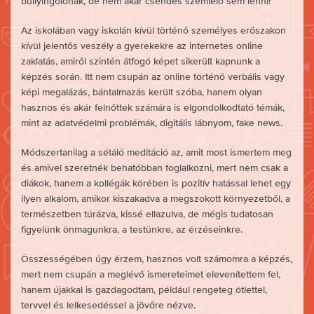
bullyingolónak, de nem akar csendes szemlélő sem lenni!
Az iskolában vagy iskolán kívül történő személyes erőszakon
kívül jelentős veszély a gyerekekre az internetes online
zaklatás, amiről szintén átfogó képet sikerült kapnunk a
képzés során. Itt nem csupán az online történő verbális vagy
képi megalázás, bántalmazás került szóba, hanem olyan
hasznos és akár felnőttek számára is elgondolkodtató témák,
mint az adatvédelmi problémák, digitális lábnyom, fake news.
Módszertanilag a sétáló meditáció az, amit most ismertem meg
és amivel szeretnék behatóbban foglalkozni, mert nem csak a
diákok, hanem a kollégák körében is pozitív hatással lehet egy
ilyen alkalom, amikor kiszakadva a megszokott környezetből, a
természetben túrázva, kissé ellazulva, de mégis tudatosan
figyelünk önmagunkra, a testünkre, az érzéseinkre.
Összességében úgy érzem, hasznos volt számomra a képzés,
mert nem csupán a meglévő ismereteimet elevenítettem fel,
hanem újakkal is gazdagodtam, például rengeteg ötlettel,
tervvel és lelkesedéssel a jövőre nézve.