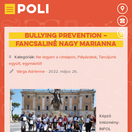
Poli
Bullying Prevention –
Fancsaliné Nagy Marianna
Kategóriák:
Ne legyen a címlapon
,
Pályázatok
,
Tanuljunk
együtt, egymástól!
Varga Adrienne
- 2022. május 26.
Képző
intézmény:
INFOL