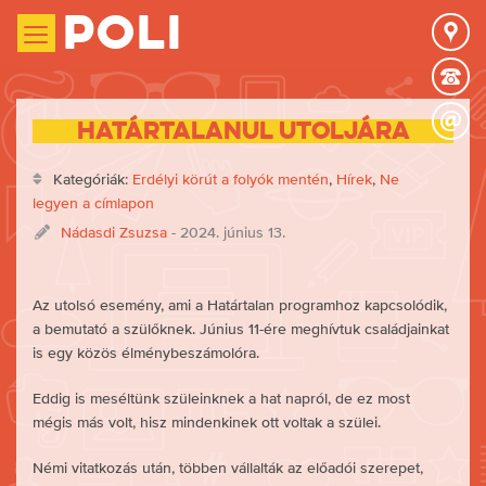
Poli
Határtalanul utoljára
Kategóriák:
Erdélyi körút a folyók mentén
,
Hírek
,
Ne
legyen a címlapon
Nádasdi Zsuzsa
- 2024. június 13.
Az utolsó esemény, ami a Határtalan programhoz kapcsolódik,
a bemutató a szülőknek. Június 11-ére meghívtuk családjainkat
is egy közös élménybeszámolóra.
Eddig is meséltünk szüleinknek a hat napról, de ez most
mégis más volt, hisz mindenkinek ott voltak a szülei.
Némi vitatkozás után, többen vállalták az előadói szerepet,