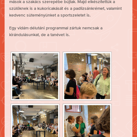
mások a szakács szerepébe bújtak. Majd elkészítettük a
szülőknek is a kukoricakását és a padlizsánkrémet, valamint
kedvenc süteményünket a sportszeletet is.
Egy vidám délutáni programmal zártuk nemcsak a
kirándulásunkat, de a tanévet is.