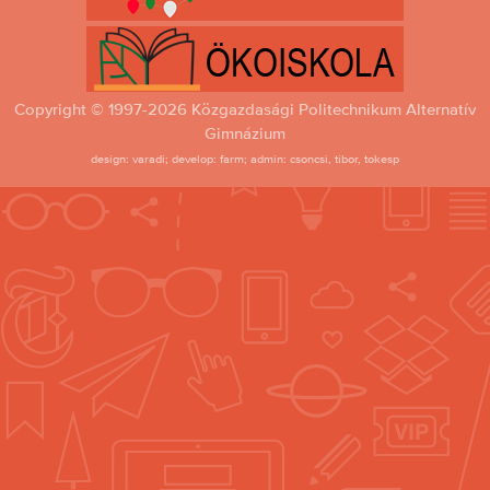
Copyright © 1997-2026 Közgazdasági Politechnikum Alternatív
Gimnázium
design: varadi; develop: farm; admin: csoncsi, tibor, tokesp