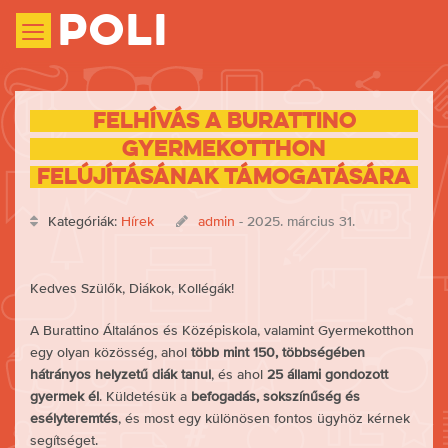
Poli
Felhívás a Burattino
Gyermekotthon
felújításának támogatására
Kategóriák:
Hírek
admin
- 2025. március 31.
Kedves Szülők, Diákok, Kollégák!
A Burattino Általános és Középiskola, valamint Gyermekotthon
egy olyan közösség, ahol
több mint 150, többségében
hátrányos helyzetű diák tanul
, és ahol
25 állami gondozott
gyermek él
. Küldetésük a
befogadás, sokszínűség és
esélyteremtés
, és most egy különösen fontos ügyhöz kérnek
segítséget.