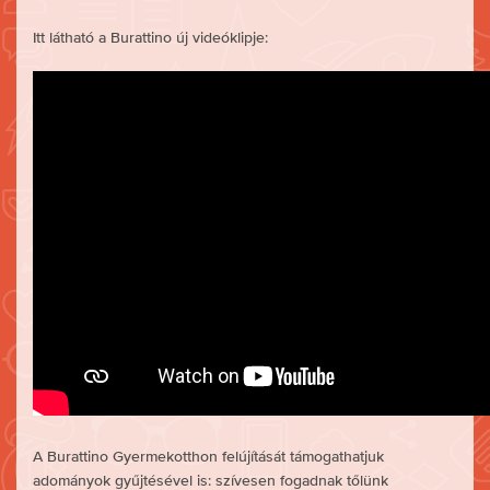
Itt látható a Burattino új videóklipje:
A Burattino Gyermekotthon felújítását támogathatjuk
adományok gyűjtésével is: szívesen fogadnak tőlünk