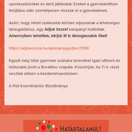
sporteszközöket és kerti játékokat. Ezeket a gyermekotthon
felújítása után személyesen visszük el a gyerekeknek.
Azért, hogy minél szélesebb körben eljussanak a lehetséges
támogatókhoz, egy
Adjuk össze!
kampányt indítottak.
Amennyiben tehetitek, kérjük itt is támogassatok őket!
https://adjukossze.hu/adomanygyujtes/3769
Együtt még több gyermek számára teremthet igazi otthont és
biztosabb jövőt a Burattino csapata. Köszönjük, ha Ti is részt
vesztek ebben a kezdeményezésben.
A Poli Koordinációs Bizottmánya