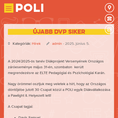
Poli
Újabb DVP siker
Kategóriák:
Hírek
admin
- 2025. június 5.
A 2024/2025-ös tanév Diákprojekt Versenyének Országos
záróeseménye május 31-én, szombaton került
megrendezésre az ELTE Pedagógiai és Pszichológiai Karán.
Nagy örömmel osztjuk meg veletek a hírt, hogy az Országos
döntőjébe jutott 30 Csapat közül a POLI egyik Diákvállalkozása
a Pawlight II. Helyezett lett!
A Csapat tagjai:
Davis Samuel