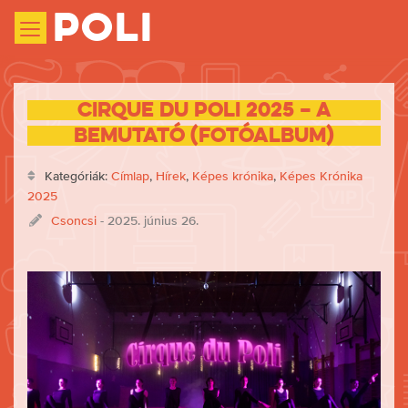
Poli
Cirque du Poli 2025 – A
bemutató (fotóalbum)
Kategóriák:
Címlap
,
Hírek
,
Képes krónika
,
Képes Krónika
2025
Csoncsi
- 2025. június 26.