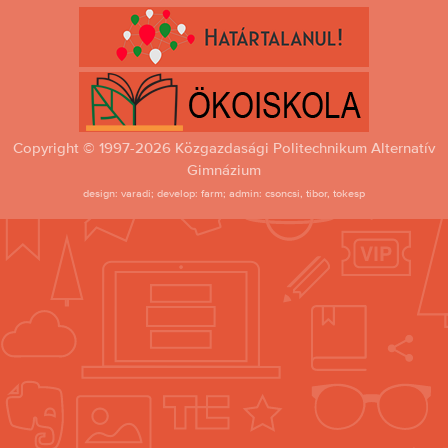
Copyright © 1997-2026 Közgazdasági Politechnikum Alternatív
Gimnázium
design: varadi; develop: farm; admin: csoncsi, tibor, tokesp