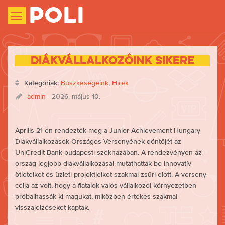
Poli
Diákvállalkozóink sikere
Kategóriák:
Büszkeségeink
,
Hírek
admin
- 2026. május 10.
Április 21-én rendezték meg a Junior Achievement Hungary
Diákvállalkozások Országos Versenyének döntőjét az
UniCredit Bank budapesti székházában. A rendezvényen az
ország legjobb diákvállalkozásai mutathatták be innovatív
ötleteiket és üzleti projektjeiket szakmai zsűri előtt. A verseny
célja az volt, hogy a fiatalok valós vállalkozói környezetben
próbálhassák ki magukat, miközben értékes szakmai
visszajelzéseket kaptak.