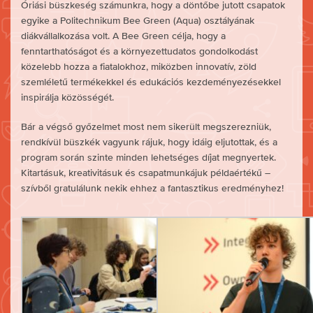
Óriási büszkeség számunkra, hogy a döntőbe jutott csapatok
egyike a Politechnikum Bee Green (Aqua) osztályának
diákvállalkozása volt. A Bee Green célja, hogy a
fenntarthatóságot és a környezettudatos gondolkodást
közelebb hozza a fiatalokhoz, miközben innovatív, zöld
szemléletű termékekkel és edukációs kezdeményezésekkel
inspirálja közösségét.
Bár a végső győzelmet most nem sikerült megszerezniük,
rendkívül büszkék vagyunk rájuk, hogy idáig eljutottak, és a
program során szinte minden lehetséges díjat megnyertek.
Kitartásuk, kreativitásuk és csapatmunkájuk példaértékű –
szívből gratulálunk nekik ehhez a fantasztikus eredményhez!