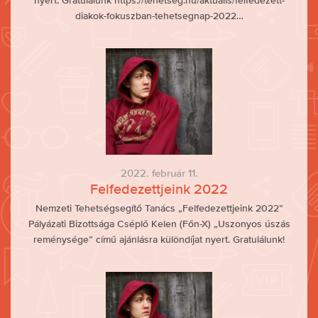
nyert. Gratulálunk https://tehetseg.hu/aktualis/felfedezett-
diakok-fokuszban-tehetsegnap-2022…
2022. február 11.
Felfedezettjeink 2022
Nemzeti Tehetségsegítő Tanács „Felfedezettjeink 2022”
Pályázati Bizottsága Cséplő Kelen (Főn-X) „Uszonyos úszás
reménysége” című ajánlásra különdíjat nyert. Gratulálunk!