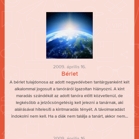
2009. április 16.
Bérlet
A bérlet tulajdonosa az adott negyedévben tantárgyanként két
alkalommal jogosult a tanóráról igazoltan hiányozni. A kint
maradás szándékát az adott tanóra előtt közvetlenül, de
legkésőbb a jelzőcsöngetésig kell jelezni a tanárnak, aki
aláírásával hitelesíti a kintmaradás tényét. A távolmaradást
indokolni nem kell. Ha a diák nem találja a tanárt, akkor nem…
2009. április 16.