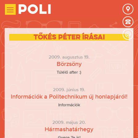
Poli
Tőkés Péter írásai
2009. augusztus 19.
Börzsöny
Túlélő after :)
2009. június 19.
Információk a Politechnikum új honlapjáról!
Információk
2009. május 20.
Hármashatárhegy
Gyere Te is!