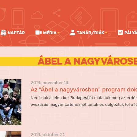
Naptár
Média
Tanár/Diák
Pály
Ábel a nagyváros
2013. november 14.
Az “Ábel a nagyvárosban” program do
Nemcsak a jelen kor Budapestjét mutattuk meg az erdél
évszázad magyar történelmét tártuk és dolgoztuk föl a 
2013. október 21.