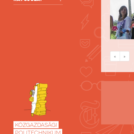
«
»
Közgazdasági
Politechnikum