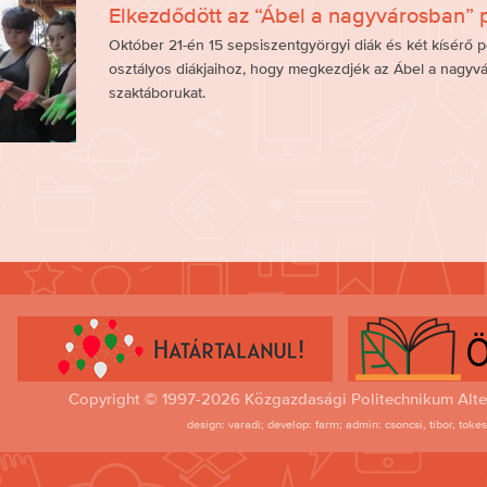
Elkezdődött az “Ábel a nagyvárosban”
Október 21-én 15 sepsiszentgyörgyi diák és két kísérő 
osztályos diákjaihoz, hogy megkezdjék az Ábel a nagyvá
szaktáborukat.
Copyright © 1997-2026 Közgazdasági Politechnikum Alte
design: varadi; develop: farm; admin: csoncsi, tibor, toke