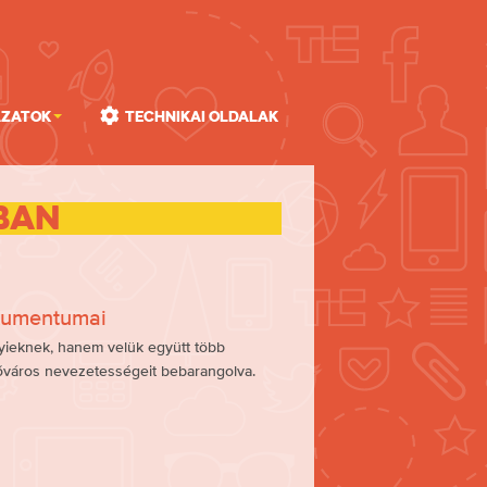
ázatok
Technikai oldalak
ban
kumentumai
yieknek, hanem velük együtt több
főváros nevezetességeit bebarangolva.