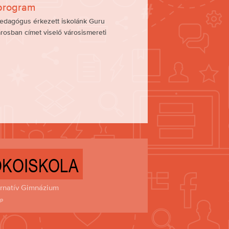
 program
pedagógus érkezett iskolánk Guru
rosban címet viselő városismereti
rnatív Gimnázium
sp