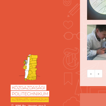
«
»
Közgazdasági
Politechnikum
Alternatív Gimnázium
1096 Bp., Vendel utca 3.