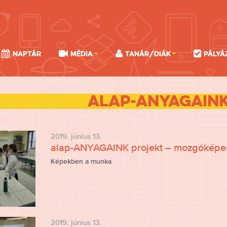
Naptár
Média
Tanár/Diák
Pályá
alap-ANYAGAIN
2019. június 13.
alap-ANYAGAINK projekt – mozgóképe
Képekben a munka
2019. június 13.