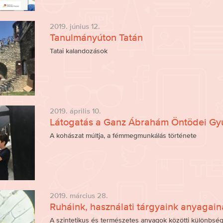
2019. június 12.
Tanulmányúton Tatán
Tatai kalandozások
2019. április 10.
Látogatás a Ganz Ábrahám Öntödei G
A kohászat múltja, a fémmegmunkálás története
2019. március 28.
Ruháink, használati tárgyaink anyagain
A szintetikus és természetes anyagok közötti különbsé