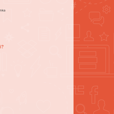
nka
i?