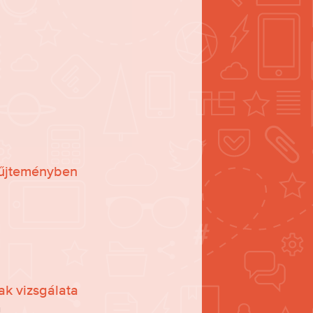
yűjteményben
ak vizsgálata
g