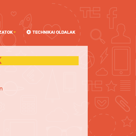
zatok
Technikai oldalak
K
n