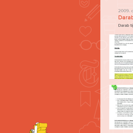
2009. 
Darab
Darab t