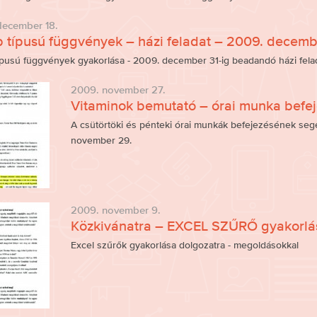
december 18.
 típusú függvények – házi feladat – 2009. decemb
ípusú függvények gyakorlása - 2009. december 31-ig beadandó házi fela
2009. november 27.
Vitaminok bemutató – órai munka befe
A csütörtöki és pénteki órai munkák befejezésének segé
november 29.
2009. november 9.
Közkivánatra – EXCEL SZŰRŐ gyakorlá
Excel szűrők gyakorlása dolgozatra - megoldásokkal