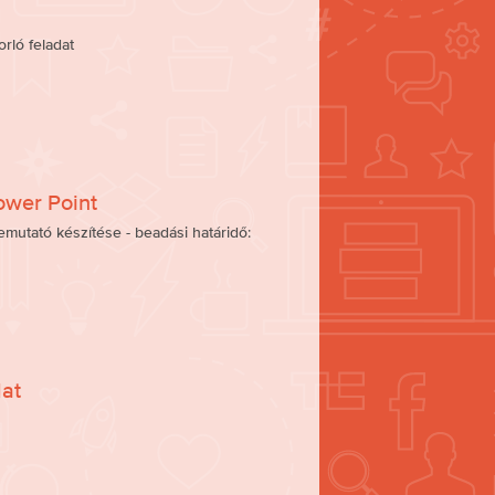
orló feladat
ower Point
mutató készítése - beadási határidő:
dat