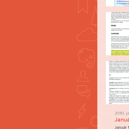
2010. j
Januá
Január 1