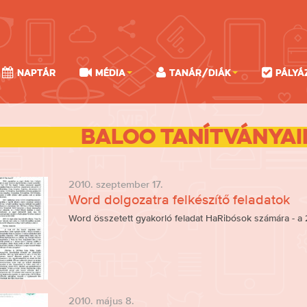
Naptár
Média
Tanár/Diák
Pályá
Baloo tanítványa
2010. szeptember 17.
Word dolgozatra felkészítő feladatok
Word összetett gyakorló feladat HaRibósok számára - a 
2010. május 8.