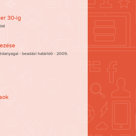
er 30-ig
dat
jezése
danyagai - beadási határidő - 2009.
sok