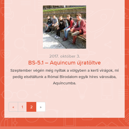
2017. október 3.
BS-5.1 – Aquincum újratöltve
Szeptember végén még nyíltak a völgyben a kerti virágok, mi
pedig elsétáltunk a Római Birodalom egyik híres városába,
Aquincumba.
«
1
2
»