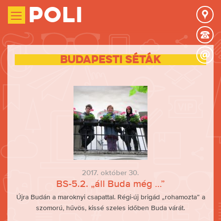
Poli
Budapesti séták
2017. október 30.
BS-5.2. „áll Buda még …”
Újra Budán a maroknyi csapattal. Régi-új brigád „rohamozta” a
szomorú, hűvös, kissé szeles időben Buda várát.