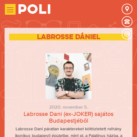
Poli
Labrosse Dániel
2020. november 5.
Labrosse Dani (ex-JOKER) sajátos
Budapestjéből
Labrosse Dani páratlan karaktereket költöztetett néhány
ikonikus budapesti épületbe, mint pl. a Palatinus házba, a