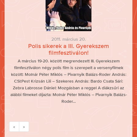
2011. március 20.
Polis sikerek a III. Gyerekszem
filmfesztiválon!
A március 19-20. között megrendezett III. Gyerekszem
filmfesztiválon négy polis film is szerepelt a versenyfilmek
között: Molnár Péter Miklós – Pivarnyik Balázs-Roder András:
CSI:Pest Krizsán Lili – Szekeres András: Bardo Csata Sári:
Zebra Labrosse Dániel: Mozgásban a reggel A diákzsűri az
alábbi filmeket díjazta: Molnár Péter Miklós – Pivarnyik Balázs-
Roder…
«
»