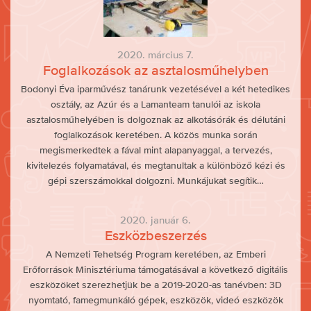
2020. március 7.
Foglalkozások az asztalosműhelyben
Bodonyi Éva iparművész tanárunk vezetésével a két hetedikes
osztály, az Azúr és a Lamanteam tanulói az iskola
asztalosműhelyében is dolgoznak az alkotásórák és délutáni
foglalkozások keretében. A közös munka során
megismerkedtek a fával mint alapanyaggal, a tervezés,
kivitelezés folyamatával, és megtanultak a különböző kézi és
gépi szerszámokkal dolgozni. Munkájukat segítik…
2020. január 6.
Eszközbeszerzés
A Nemzeti Tehetség Program keretében, az Emberi
Erőforrások Minisztériuma támogatásával a következő digitális
eszközöket szerezhetjük be a 2019-2020-as tanévben: 3D
nyomtató, famegmunkáló gépek, eszközök, videó eszközök