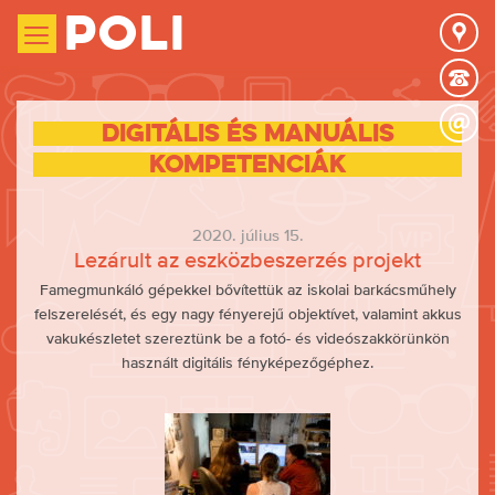
Poli
Digitális és manuális
kompetenciák
2020. július 15.
Lezárult az eszközbeszerzés projekt
Famegmunkáló gépekkel bővítettük az iskolai barkácsműhely
felszerelését, és egy nagy fényerejű objektívet, valamint akkus
vakukészletet szereztünk be a fotó- és videószakkörünkön
használt digitális fényképezőgéphez.