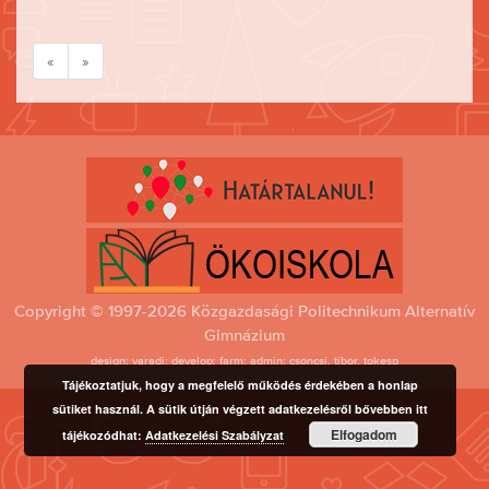
«
»
Copyright © 1997-2026 Közgazdasági Politechnikum Alternatív
Gimnázium
design: varadi; develop: farm; admin: csoncsi, tibor, tokesp
Tájékoztatjuk, hogy a megfelelő működés érdekében a honlap
sütiket használ. A sütik útján végzett adatkezelésről bővebben itt
Elfogadom
tájékozódhat:
Adatkezelési Szabályzat