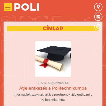
Poli
Címlap
2026. augusztus 10.
Átjelentkezés a Politechnikumba
Információk azoknak, akik szeretnének átjelentkezni a
Politechnikumba.