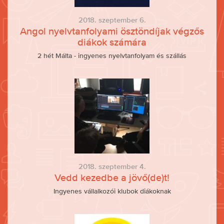
2018. szeptember 6.
Angol nyelvtanfolyami ösztöndíjak végzős
diákok számára
2 hét Málta - ingyenes nyelvtanfolyam és szállás
2018. szeptember 4.
Vedd kezedbe a jövő(de)t!
Ingyenes vállalkozói klubok diákoknak