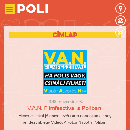
Poli
Címlap
2018. november 6.
V.A.N. Filmfesztivál a Poliban!
Filmet csinálni jó dolog, ezért arra gondoltunk, hogy
rendezünk egy Videót Alkotós Napot a Poliban.