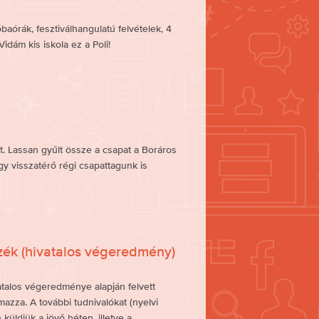
órák, fesztiválhangulatú felvételek, 4
idám kis iskola ez a Poli!
. Lassan gyűlt össze a csapat a Boráros
gy visszatérő régi csapattagunk is
gyzék (hivatalos végeredmény)
vatalos végeredménye alapján felvett
mazza. A további tudnivalókat (nyelvi
 küldjük a jövő héten, illetve a