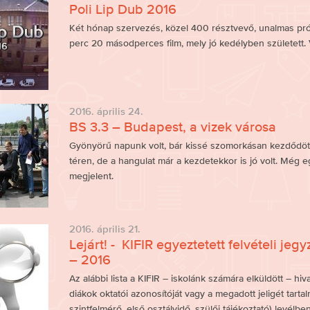
Poli Lip Dub 2016
Két hónap szervezés, közel 400 résztvevő, unalmas próba
perc 20 másodperces film, mely jó kedélyben született. V
2016. április 24.
BS 3.3 – Budapest, a vizek városa
Gyönyörű napunk volt, bár kissé szomorkásan kezdődött
téren, de a hangulat már a kezdetekkor is jó volt. Még e
megjelent.
2016. április 21.
Lejárt! - KIFIR egyeztetett felvételi je
– 2016
Az alábbi lista a KIFIR – iskolánk számára elküldött – hi
diákok oktatói azonosítóját vagy a megadott jeligét tartal
szintfelmérő, első osztályidő, szülői tájékoztató) levélben