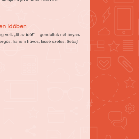
len időben
 volt. „Itt az idő!” – gondoltuk néhányan.
rgős, hanem hűvös, kissé szeles. Sebaj!