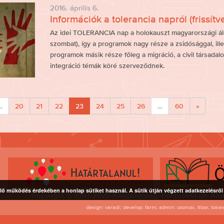
2016. április 6.
Információk a tolerancia napról (frissítve
Az idei TOLERANCIA nap a holokauszt magyarországi áldo
szombat), így a programok nagy része a zsidósággal, ille
programok másik része főleg a migráció, a civil társadal
integráció témák köré szerveződnek.
…
20
21
22
23
24
25
26
…
60
»
lő működés érdekében a honlap sütiket használ. A sütik útján végzett adatkezelésrő
Copyright © 1997-2026 Közgazdasági Politechnikum Alte
design: varadi; develop: farm; admin: csoncsi, tibor, toke