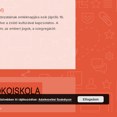
!)
zatainak emléknapjára esik (április 16.
tve a zsidó kultúrával kapcsolatos. A
om, az emberi jogok, a szegregáció-
Elfogadom
l bővebben itt tájékozódhat:
Adatkezelési Szabályzat
rnatív Gimnázium
sp