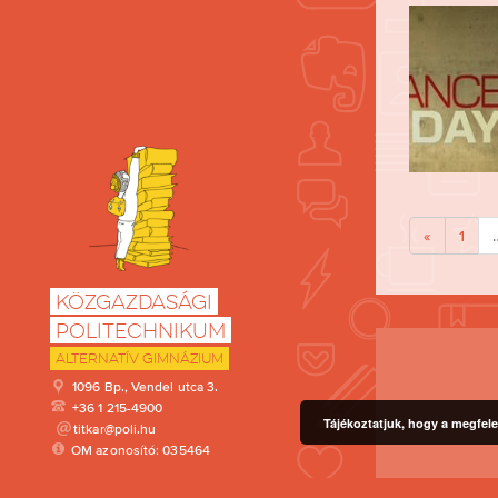
«
1
Közgazdasági
Politechnikum
Alternatív Gimnázium
1096 Bp., Vendel utca 3.
+36 1 215-4900
Tájékoztatjuk, hogy a megfele
titkar@poli.hu
OM azonosító: 035464