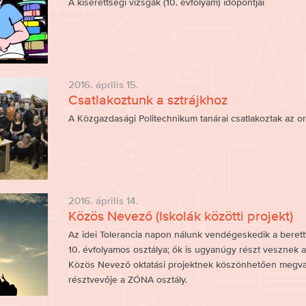
A kisérettségi vizsgák (10. évfolyam) időpontjai
2016. április 15.
Csatlakoztunk a sztrájkhoz
A Közgazdasági Politechnikum tanárai csatlakoztak az or
2016. április 14.
Közös Nevező (Iskolák közötti projekt)
Az idei Tolerancia napon nálunk vendégeskedik a beret
10. évfolyamos osztálya; ők is ugyanúgy részt vesznek a
Közös Nevező oktatási projektnek köszönhetően megva
résztvevője a ZÓNA osztály.