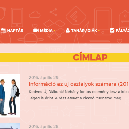
Naptár
Média
Tanár/Diák
Pályá
Címlap
2016. április 29.
Információ az új osztályok számára (201
Kedves Új Diákunk! Néhány fontos esemény lesz a köze
Téged is érint. A részleteket a cikkből tudhatod meg.
2016. április 28.